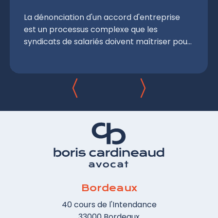
La dénonciation d'un accord d'entreprise
est un processus complexe que les
syndicats de salariés doivent maîtriser pour
défendre efficacement les intérêts des
travailleurs. Depuis la mise en œuvre des
ordonnances Macron, la négociation au sein
des entreprises a pris une place
prépondérante dans la gestion des
relations de travail. Les accords
d'entreprise, outils essentiels pour adapter
les conditions de travail, peuvent parfois
devenir obsolètes.
Bordeaux
40 cours de l'Intendance
33000 Bordeaux