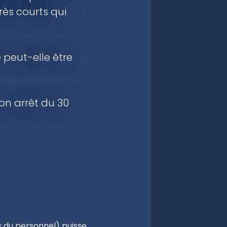
ès courts qui
 peut-elle être
on arrêt du 30
s du personnel) puisse