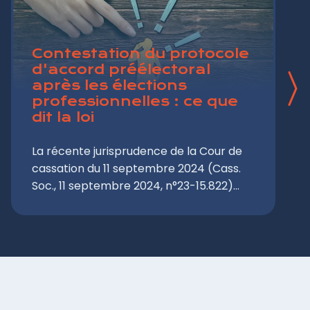
Contestation du protocole
d'accord préélectoral
après les élections
professionnelles : ce que
dit la loi
La récente jurisprudence de la Cour de
cassation du 11 septembre 2024 (Cass.
Soc., 11 septembre 2024, n°23-15.822)
impose de nouvelles restrictions aux
organisations syndicales en matière de
contestation du protocole d'accord
préélectoral. Cette décision majeure
redéfinit les conditions dans lesquelles
un syndicat peut contester la validité
d'un PAP après la proclamation des