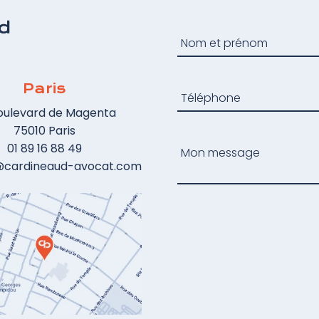
juste titre- d'exigence de
"représentation équilibrée des femmes
et des hommes", la notion de "parité
femmes-hommes" est en général plus
utilisée pour décrire ces règles. Quel que
Paris
soit le terme utilisé, ces nouvelles
oulevard de Magenta
dispositions ont créé beaucoup
75010 Paris
d'incertitude juridique, en particulier en
01 89 16 88 49
ce qui concerne leur application aux
@cardineaud-avocat.com
listes incomplètes. Des précisions
étaient attendues de la part de la Cour
de cassation ; celles-ci ont enfin été
apportées dans une décision du 17 avril
2019.