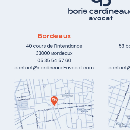
pendant une durée de 6 mois suivant la
demande d'organisation des élections
professionnelles, le licenciement du
salarié doit être préalablement autorisé
par l'inspection du travail.
Bordeaux
40 cours de l'Intendance
53 b
33000 Bordeaux
05 35 54 57 60
contact@cardineaud-avocat.com
contact