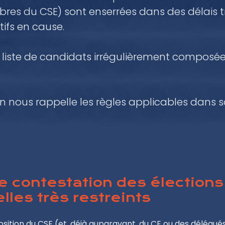
res du CSE) sont enserrées dans des délais tr
tifs en cause.
 liste de candidats irrégulièrement composée
n nous rappelle les règles applicables dans s
e contestation des élections
lles très restreints
osition du CSE (et, déjà auparavant, du CE ou des délégué