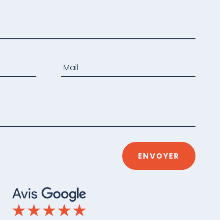
résultats des élections professionnelles.
Les représentants syndicaux doivent
désormais faire preuve d'une vigilance
accrue avant la signature du protocole
ou la présentation de candidats.