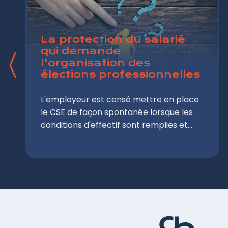
La protection du salarié
qui demande
l'organisation des
élections professionnelles
L'employeur est censé mettre en place
le CSE de façon spontanée lorsque les
conditions d'effectif sont remplies et
organiser les élections professionnelles.
Il arrive toutefois que certains
employeurs rechignent à le faire et
qu'un salarié se voie contraint de lui
rappeler de le faire. Afin de lui éviter les
représailles de l'employeur, le Code du
travail assure à ce salarié une
protection contre le licenciement :