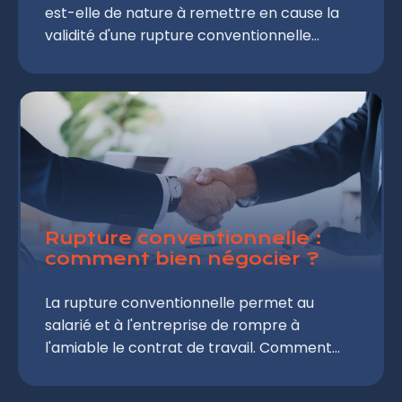
est-elle de nature à remettre en cause la
validité d'une rupture conventionnelle
conclue entre un salarié et son employeur ?
La Cour de cassation a longtemps jugé
qu'une telle situation de pression
psychologique affectait nécessairement la
validité de l'accord ainsi intervenu. Elle est
toutefois revenue sur cette jurisprudence
depuis quelques années.
Rupture conventionnelle :
comment bien négocier ?
La rupture conventionnelle permet au
salarié et à l'entreprise de rompre à
l'amiable le contrat de travail. Comment
obtenir ce mode de départ indemnisé de
son employeur et bien négocier le montant