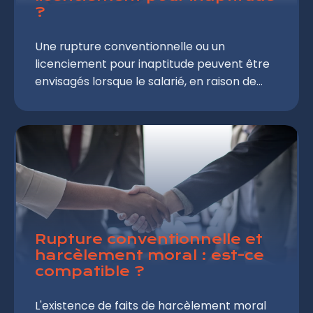
?
Une rupture conventionnelle ou un
licenciement pour inaptitude peuvent être
envisagés lorsque le salarié, en raison de
son état de santé, n’est plus apte à occuper
son poste dans l’entreprise. Quelles sont les
conséquences de chaque type de rupture
du contrat de travail en termes de préavis,
indemnité ou droit à chômage ?
Rupture conventionnelle et
harcèlement moral : est-ce
compatible ?
L'existence de faits de harcèlement moral