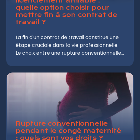
licenciement amiable :
quelle option choisir pour
mettre fin à son contrat de
travail ?
La fin d'un contrat de travail constitue une
étape cruciale dans la vie professionnelle.
Le choix entre une rupture conventionnelle
et un licenciement amiable nécessite une
compréhension approfondie des enjeux
juridiques, financiers et professionnels. Cet
article vous guide à travers les spécificités
de chaque option pour vous permettre de
prendre une décision éclairée.
Rupture conventionnelle
pendant le congé maternité
: quels sont vos droits ?