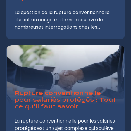
La question de la rupture conventionnelle
durant un congé maternité soulève de
nombreuses interrogations chez les
salariées. Cette situation particulière
nécessite une attention spécifique en raison
des protections légales accordées aux
femmes enceintes et aux jeunes mères. Cet
article détaille les aspects juridiques et
pratiques à connaître pour prendre une
décision éclairée.
Rupture conventionnelle
pour salariés protégés : Tout
ce qu'il faut savoir
La rupture conventionnelle pour les salariés
protégés est un sujet complexe qui soulève