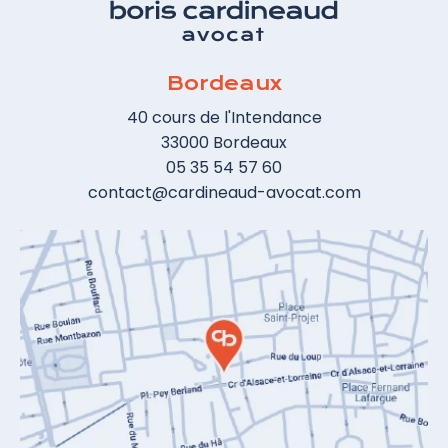
suppressions d'emplois a ceci de particulier
qu'il n'est pas conditionné à l'existence d'un
motif économique. Toutefois, si un tel motif
Bordeaux
économique existe, l'entreprise peut-elle
mettre en oeuvre une rupture
40 cours de l'Intendance
conventionnelle collective ou doit-elle
33000 Bordeaux
suivre la procédure de licenciement
05 35 54 57 60
collectif pour motif économique et établir
contact@cardineaud-avocat.com
un PSE ? C'est à cette question que répond
la Cour administrative d'appel de Versailles
dans un arrêt du 14 mars 2019.