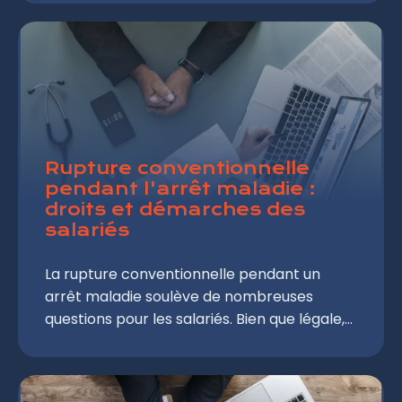
procédures, bien que distinctes, soulèvent
de nombreuses interrogations.
Comprendre leurs différences, avantages
et inconvénients est crucial pour prendre
une décision éclairée et protéger ses
intérêts professionnels.
Rupture conventionnelle
pendant l'arrêt maladie :
droits et démarches des
salariés
La rupture conventionnelle pendant un
arrêt maladie soulève de nombreuses
questions pour les salariés. Bien que légale,
cette situation nécessite une attention
particulière pour garantir le respect des
droits du salarié. Cet article explore les