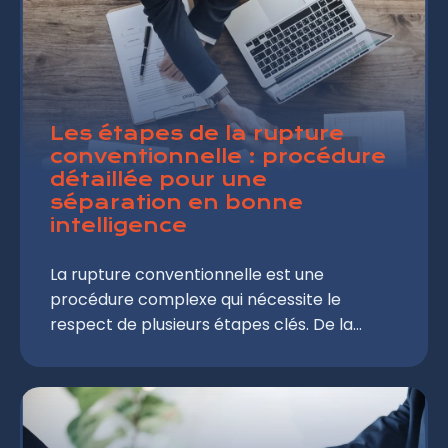
aspects juridiques, les démarches à suivre
et les précautions à prendre pour négocier
une rupture conventionnelle en période
d'arrêt maladie.
Les étapes de la rupture
conventionnelle : procédure
détaillée pour une
séparation en bonne
intelligence
La rupture conventionnelle est une
procédure complexe qui nécessite le
respect de plusieurs étapes clés. De la
demande initiale à la sortie effective des
effectifs, chaque phase joue un rôle crucial
dans le bon déroulement de cette
démarche. Que vous soyez salarié ou