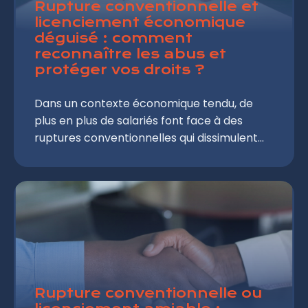
Rupture conventionnelle et
licenciement économique
déguisé : comment
reconnaître les abus et
protéger vos droits ?
Dans un contexte économique tendu, de
plus en plus de salariés font face à des
ruptures conventionnelles qui dissimulent
des licenciements économiques. Cette
pratique illégale prive les employés de leurs
droits fondamentaux et des protections
prévues par le Code du travail. Pour éviter
ces situations préjudiciables, il est essentiel
de comprendre les mécanismes juridiques
en jeu et de savoir identifier les signes d'un
possible abus.
Rupture conventionnelle ou