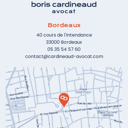
d'encadrer son organisation, le législateur a,
par une loi du 7 octobre 2016, dite loi pour
une République numérique, entendu poser
Bordeaux
les bases d'un droit de l'esport. La loi, dont
l'application a été précisée par deux
40 cours de l'Intendance
décrets du 9 mai 2017, s'intéresse
33000 Bordeaux
spécifiquement à l'organisation des tournois
05 35 54 57 60
de jeux-vidéo et au statut des joueurs
contact@cardineaud-avocat.com
professionnels salariés.