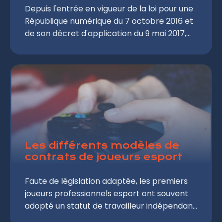
Depuis l'entrée en vigueur de la loi pour une
République numérique du 7 octobre 2016 et
de son décret d'application du 9 mai 2017,
l'organisation de tournois de jeux-vidéo
(également appelés LAN Parties) est
désormais encadrée juridiquement : droits
d'inscription, régime de déclaration
préalable, mécanisme de garantie de
versement du cashprize, protection des
joueurs mineurs, etc. Quelles sont les
conditions à respecter, en termes de droits
d'inscription notamment, pour pouvoir
Les différents modèles de
contrats de joueurs esport
organiser une LAN Party avec cashprize ?
Comment fonctionne le régime de
Faute de législation adaptée, les premiers
déclaration préalable ?
joueurs professionnels esport ont souvent
adopté un statut de travailleur indépendant
et conclu des "contrats de prestations de