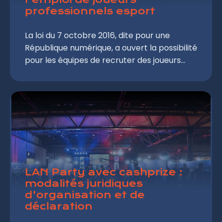
professionnels esport
La loi du 7 octobre 2016, dite pour une
République numérique, a ouvert la possibilité
pour les équipes de recruter des joueurs
professionnels esport par le biais de
contrats de travail à durée déterminée
(CDD) pour une ou plusieurs saisons de
compétitions. Cette faculté est toutefois
réservée aux structures (associations et
sociétés) qui bénéficient d'un agrément du
ministère chargé du numérique. Comment
demander et obtenir cet agrément ?
Quelles sont les équipes qui disposent à ce
LAN Party avec cashprize :
modalités juridiques
jour d'un tel agrément ? Enfin, cet agrément
d'organisation et de
peut-il être retiré ?
déclaration